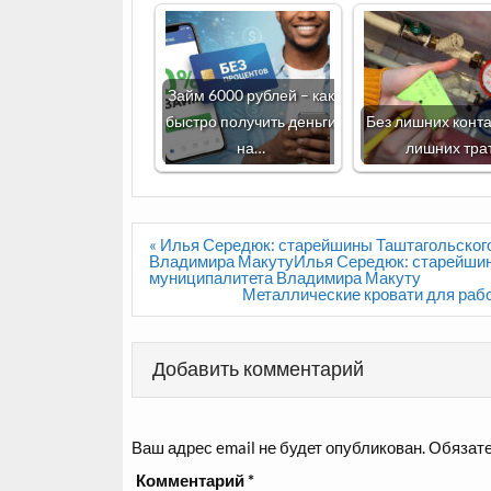
Займ 6000 рублей – как
быстро получить деньги
Без лишних конта
на…
лишних тра
Навигация
« Илья Середюк: старейшины Таштагольского
по
Владимира МакутуИлья Середюк: старейшины
записям
муниципалитета Владимира Макуту
Металлические кровати для рабо
Добавить комментарий
Ваш адрес email не будет опубликован.
Обязате
Комментарий
*