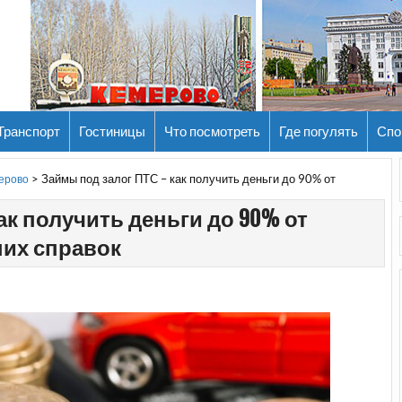
Транспорт
Гостиницы
Что посмотреть
Где погулять
Спо
>
Займы под залог ПТС – как получить деньги до 90% от
мерово
ак получить деньги до 90% от
них справок