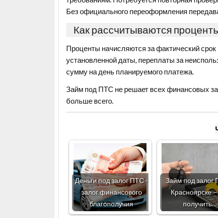
Без официального переоформления передава
Как рассчитываются процент
Проценты начисляются за фактический срок 
установленной даты, переплаты за неисполь
сумму на день планируемого платежа.
Займ под ПТС не решает всех финансовых зад
больше всего.
Деньги под залог ПТС -
Займ под залог 
залог финансового
Красноярске –
благополучия
получить…