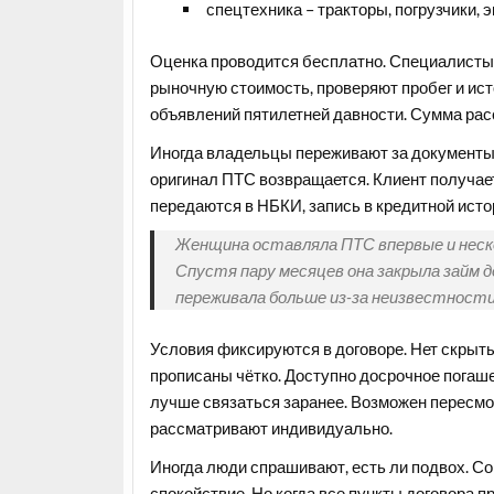
спецтехника – тракторы, погрузчики, 
Оценка проводится бесплатно. Специалисты 
рыночную стоимость, проверяют пробег и ист
объявлений пятилетней давности. Сумма расс
Иногда владельцы переживают за документы.
оригинал ПТС возвращается. Клиент получае
передаются в НБКИ, запись в кредитной ист
Женщина оставляла ПТС впервые и неско
Спустя пару месяцев она закрыла займ до
переживала больше из-за неизвестности, 
Условия фиксируются в договоре. Нет скрыт
прописаны чётко. Доступно досрочное погаш
лучше связаться заранее. Возможен пересмо
рассматривают индивидуально.
Иногда люди спрашивают, есть ли подвох. С
спокойствие. Но когда все пункты договора п