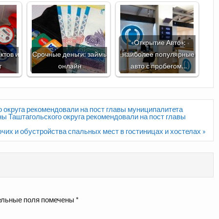
«Открытие Авто»:
ктов и
Срочные деньги: займы
наиболее популярные
т
онлайн
авто с пробегом…
 округа рекомендовали на пост главы муниципалитета
 Таштагольского округа рекомендовали на пост главы
чих и обустройства спальных мест в гостиницах и хостелах »
льные поля помечены
*