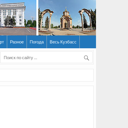
рт
Разное
Погода
Весь Кузбасс