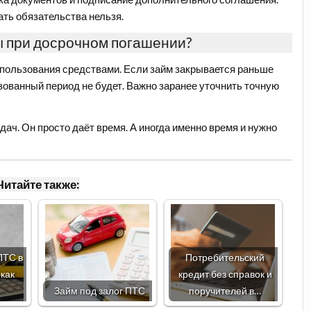
ть обязательства нельзя.
ы при досрочном погашении?
пользования средствами. Если займ закрывается раньше
зованный период не будет. Важно заранее уточнить точную
ач. Он просто даёт время. А иногда именно время и нужно
Читайте также:
ПТС в
Потребительский
 как
кредит без справок и
Займ под залог ПТС
поручителей в…