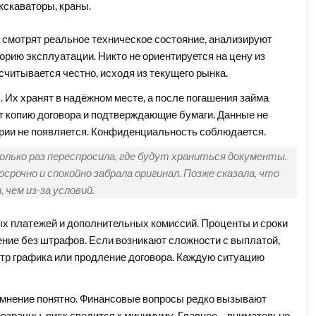
экскаваторы, краны.
смотрят реальное техническое состояние, анализируют
орию эксплуатации. Никто не ориентируется на цену из
читывается честно, исходя из текущего рынка.
 Их хранят в надёжном месте, а после погашения займа
т копию договора и подтверждающие бумаги. Данные не
ории не появляется. Конфиденциальность соблюдается.
лько раз переспросила, где будут храниться документы.
срочно и спокойно забрала оригинал. Позже сказала, что
чем из-за условий.
ых платежей и дополнительных комиссий. Проценты и сроки
ение без штрафов. Если возникают сложности с выплатой,
тр графика или продление договора. Каждую ситуацию
омнение понятно. Финансовые вопросы редко вызывают
розрачны, риск сводится к минимуму. Главное – внимательно