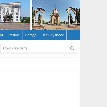
рт
Разное
Погода
Весь Кузбасс