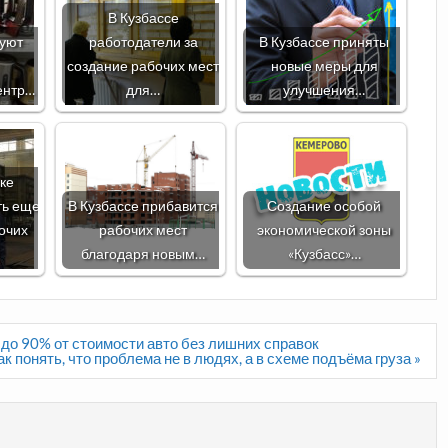
В Кузбассе
руют
работодатели за
В Кузбассе приняты
создание рабочих мест
новые меры для
ентр…
для…
улучшения…
ке
ть еще
В Кузбассе прибавится
Создание особой
очих
рабочих мест
экономической зоны
благодаря новым…
«Кузбасс»…
 до 90% от стоимости авто без лишних справок
ак понять, что проблема не в людях, а в схеме подъёма груза »