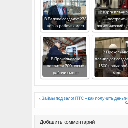
В Юрге плани
В Белове создадут 278
построить
новых рабочих мест
логистический ц
В Прокопьевс
В Прокопьевске
планируют созда
появится 700 новых
1500 новых раб
рабочих мест
мест
Навигация
« Займы под залог ПТС – как получить деньги
по
К
записям
Добавить комментарий