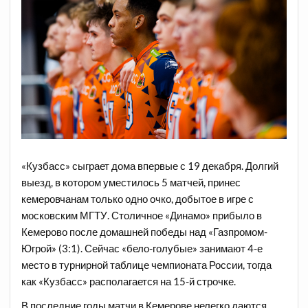
«Кузбасс» сыграет дома впервые с 19 декабря. Долгий
выезд, в котором уместилось 5 матчей, принес
кемеровчанам только одно очко, добытое в игре с
московским МГТУ. Столичное «Динамо» прибыло в
Кемерово после домашней победы над «Газпромом-
Югрой» (3:1). Сейчас «бело-голубые» занимают 4-е
место в турнирной таблице чемпионата России, тогда
как «Кузбасс» располагается на 15-й строчке.
В последние годы матчи в Кемерове нелегко даются