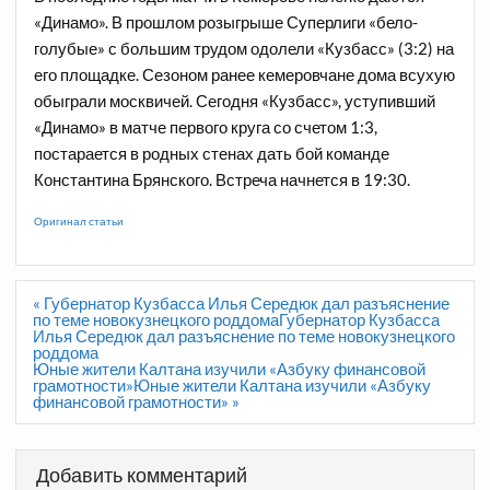
«Динамо». В прошлом розыгрыше Суперлиги «бело-
голубые» с большим трудом одолели «Кузбасс» (3:2) на
его площадке. Сезоном ранее кемеровчане дома всухую
обыграли москвичей. Сегодня «Кузбасс», уступивший
«Динамо» в матче первого круга со счетом 1:3,
постарается в родных стенах дать бой команде
Константина Брянского. Встреча начнется в 19:30.
Оригинал статьи
Навигация
« Губернатор Кузбасса Илья Середюк дал разъяснение
по
по теме новокузнецкого роддомаГубернатор Кузбасса
записям
Илья Середюк дал разъяснение по теме новокузнецкого
роддома
Юные жители Калтана изучили «Азбуку финансовой
грамотности»Юные жители Калтана изучили «Азбуку
финансовой грамотности» »
Добавить комментарий