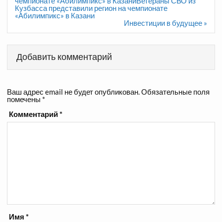
по
чемпионате «Абилимпикс» в КазаниВетераны СВО из
записям
Кузбасса представили регион на чемпионате
«Абилимпикс» в Казани
Инвестиции в будущее »
Добавить комментарий
Ваш адрес email не будет опубликован.
Обязательные поля
помечены
*
Комментарий
*
Имя
*