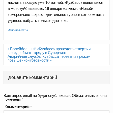
насчитывающую уже 10 матчей, «Кузбасс» попытается
в Новокуйбышевске. 18 января матчем с «Новой»
кемеровчане закроют длительное турне, в котором пока
удалось набрать только одно очко.
Оригинал статьи
Навигация
« Волейбольный «Кузбасс» проведет четвертый
по
выездной матч кряду в Суперлиге
записям
Аварийные службы Кузбасса перевели в режим
повышенной готовности »
Добавить комментарий
Ваш адрес email не будет опубликован.
Обязательные поля
помечены
*
Комментарий
*