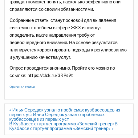
граждан поможет понять, насколько эффективно они
справляются со своими обязанностями.
Собранные ответы станут основой для выявления
системных проблем в сфере ЖКХ и помогут
определить, какие направления требуют
первоочередного внимания. На основе результатов
планируется корректировать подходы к регулированию
и улучшению качества услуг.
Опрос проводится анонимно. Пройти его можно по
ссылке: https://clck.ru/3RPs9t
Оригинал статьи
Навигация
« Илья Середюк узнал о проблемах кузбассовцев из
по
первых устИлья Середюк узнал о проблемах
записям
кузбассовцев из первых уст
В Кузбассе стартует программа «Земский тренер»В
Кузбассе стартует программа «Земский тренер» »