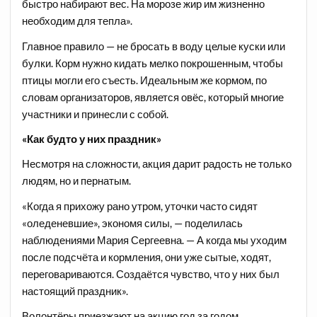
быстро набирают вес. На морозе жир им жизненно
необходим для тепла».
Главное правило — не бросать в воду целые куски или
булки. Корм нужно кидать мелко покрошенным, чтобы
птицы могли его съесть. Идеальным же кормом, по
словам организаторов, является овёс, который многие
участники и принесли с собой.
«Как будто у них праздник»
Несмотря на сложности, акция дарит радость не только
людям, но и пернатым.
«Когда я прихожу рано утром, уточки часто сидят
«оледеневшие», экономя силы, — поделилась
наблюдениями Мария Сергеевна. — А когда мы уходим
после подсчёта и кормления, они уже сытые, ходят,
переговариваются. Создаётся чувство, что у них был
настоящий праздник».
Волонтёры приезжают на акцию год за годом.