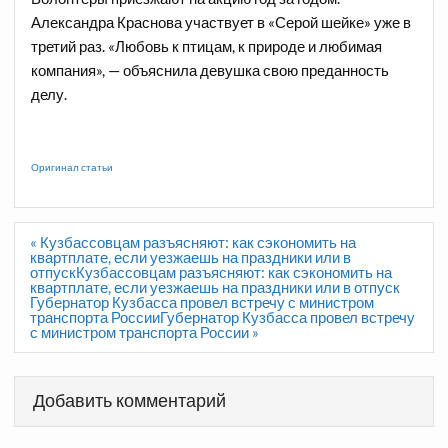
Александра Краснова участвует в «Серой шейке» уже в
третий раз. «Любовь к птицам, к природе и любимая
компания», — объяснила девушка свою преданность
делу.
Оригинал статьи
Навигация
« Кузбассовцам разъясняют: как сэкономить на
по
квартплате, если уезжаешь на праздники или в
записям
отпускКузбассовцам разъясняют: как сэкономить на
квартплате, если уезжаешь на праздники или в отпуск
Губернатор Кузбасса провел встречу с министром
транспорта РоссииГубернатор Кузбасса провел встречу
с министром транспорта России »
Добавить комментарий