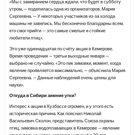
«Мы с замиранием сердца ждали, что будет в субботу
утром, — поделилась одна из организаторов, Мария
Сергеевна. — У некоторых участников из-за холода
машины не завелись. Мы бесконечно благодарны всем,
кто смог прийти — это самые смелые и стойкие
любители птиц».
Это уже одиннадцатая по счёту акция в Кемерове.
Время проведения — третьи выходные января —
выбрано не случайно. «Это пик зимовки, момент, когда
явление проявляется максимально, — объяснила Мария
Сергеевна. — Данные наблюдений очень ценны для
науки».
Откуда в Сибири зимние утки?
Интерес к акции в Кузбассе огромен, и у этого есть
историческая причина. Как пояснил Николай
Васильевич Сколон, представитель Союза охраны
птиц, зимовка водоплавающих в Кемерове — явление
относительно новое, которому нет ещё и 20 лет.