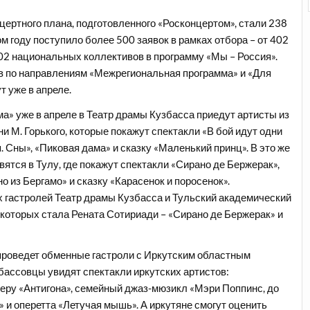
ертного плана, подготовленного «Росконцертом», стали 238
м году поступило более 500 заявок в рамках отбора – от 402
02 национальных коллективов в программу «Мы – Россия».
в по направлениям «Межрегиональная программа» и «Для
т уже в апреле.
» уже в апреле в Театр драмы Кузбасса приедут артисты из
и М. Горького, которые покажут спектакли «В бой идут одни
 Сны», «Пиковая дама» и сказку «Маленький принц». В это же
ятся в Тулу, где покажут спектакли «Сирано де Бержерак»,
 из Бергамо» и сказку «Карасенок и поросенок».
х гастролей Театр драмы Кузбасса и Тульский академический
которых стала Рената Сотириади – «Сирано де Бержерак» и
проведет обменные гастроли с Иркутским областным
бассовцы увидят спектакли иркутских артистов:
еру «Антигона», семейный джаз-мюзикл «Мэри Поппинс, до
» и оперетта «Летучая мышь». А иркутяне смогут оценить