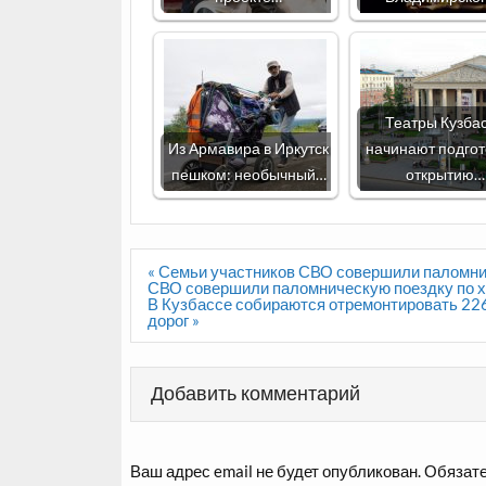
Театры Кузба
Из Армавира в Иркутск
начинают подгот
пешком: необычный…
открытию…
Навигация
« Семьи участников СВО совершили паломни
по
СВО совершили паломническую поездку по 
записям
В Кузбассе собираются отремонтировать 226
дорог »
Добавить комментарий
Ваш адрес email не будет опубликован.
Обязате