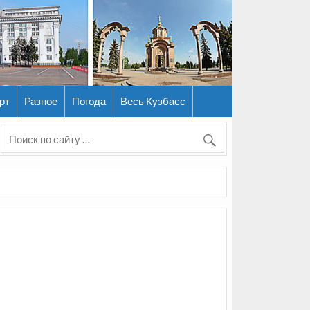
рт
Разное
Погода
Весь Кузбасс