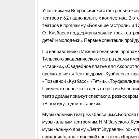
Участниками Всероссийского гастрольно-конц
театров и 62 национальных коллектива. В это
театров в программу «Большие гастроли» и 1
От Кузбасса поддержаны заявки трех театро
детей и молодежи». Первые спектакли пройду
По направлению «Межрегиональная программа
Тульского академического театра драмы имен
«старики», «Свадебное платье для Аксолотля.
время артисты Театра драмы Кузбасса отправ
«Позывной «Кузбасс», «Тетки», «Труффальдино
Примечательно, что в день открытия Больши
театр драмы покажут спектакли, режиссером 
«В бой идут одни «старики».
Музыкальный театр Кузбасса им.А.Боброва 
музыкальным театром им. Н.М.Загуского. Куз
музыкальную драму «Летят Журавли», рок-оп
свидания!», пластический спектакль «Кармен