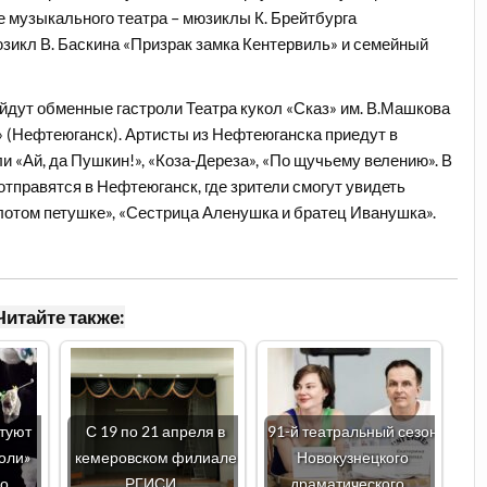
е музыкального театра – мюзиклы К. Брейтбурга
мюзикл В. Баскина «Призрак замка Кентервиль» и семейный
йдут обменные гастроли Театра кукол «Сказ» им. В.Машкова
» (Нефтеюганск). Артисты из Нефтеюганска приедут в
и «Ай, да Пушкин!», «Коза-Дереза», «По щучьему велению». В
отправятся в Нефтеюганск, где зрители смогут увидеть
Золотом петушке», «Сестрица Аленушка и братец Иванушка».
Читайте также:
ртуют
С 19 по 21 апреля в
91-й театральный сезон
оли»
кемеровском филиале
Новокузнецкого
го…
РГИСИ…
драматического…