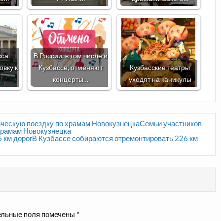
сса
В России, в том числе и
овку к
Кузбассе, отменяют
Кузбасские театры
концерты…
уходят на каникулы
ческую поездку по храмам НовокузнецкаСемьи участников
храмам Новокузнецка
 км дорогВ Кузбассе собираются отремонтировать 226 км
льные поля помечены
*