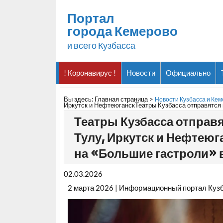
Портал
города Кемерово
и всего Кузбасса
! Коронавирус !
Новости
Официально
Вы здесь:
Главная страница
>
Новости Кузбасса и Ке
Иркутск и НефтеюганскТеатры Кузбасса отправятся 
Театры Кузбасса отправ
Тулу, Иркутск и Нефтеюг
на «Большие гастроли» в
02.03.2026
2 марта 2026 | Информационный портал Куз