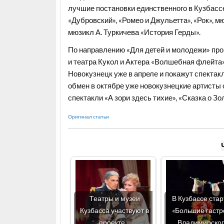
лучшие постановки единственного в Кузбасс
«Дубровский», «Ромео и Джульетта», «Рок», 
мюзикл А. Туркичева «История Герды».
По направлению «Для детей и молодежи» про
и театра Кукол и Актера «Волшебная флейта
Новокузнецк уже в апреле и покажут спектакл
обмен в октябре уже новокузнецкие артисты 
спектакли «А зори здесь тихие», «Сказка о 
Оригинал статьи
Театры и музеи
В Кузбассе ста
Кузбасса участвуют в
«Большие гастр
проекте…
Владимирско