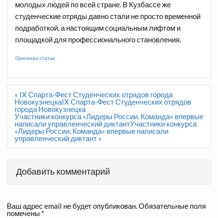
молодых людей по всей стране. В Кузбассе же
студенческие отряды давно стали не просто временной
подработкой, а настоящим социальным лифтом и
площадкой для профессионального становления.
Оригинал статьи
Навигация
« IX Спарта-Фест Студенческих отрядов города
по
НовокузнецкаIX Спарта-Фест Студенческих отрядов
записям
города Новокузнецка
Участники конкурса «Лидеры России. Команда» впервые
написали управленческий диктантУчастники конкурса
«Лидеры России. Команда» впервые написали
управленческий диктант »
Добавить комментарий
Ваш адрес email не будет опубликован.
Обязательные поля
помечены
*