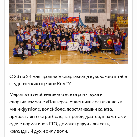
С 23 по 24 мая прошла V спартакиада вузовского штаба
студенческих отрядов КемГУ.
Мероприятие объединило все отряды вуза в
спортивном зале «Пантера». Участники состязались в
мини-футболе, волейболе, перетягивании каната,
армрестлинге, стритболе, тэг-регби, дартсе, шахматах и
сдаче нормативов ГТО, демонстрируя ловкость,
командный дух и силу воли.