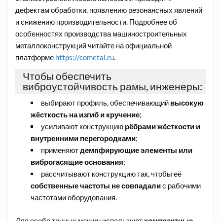
дефектам обработки, появлению резонансных явлений
и снижению производительности. Подробнее об
особенностях производства машиностроительных
металлоконструкций читайте на официальной
платформе
https://cometal.ru
.
Чтобы обеспечить
виброустойчивость рамы, инженеры:
выбирают профиль, обеспечивающий
высокую
жёсткость на изгиб и кручение
;
усиливают конструкцию
рёбрами жёсткости и
внутренними перегородками
;
применяют
демпфирующие элементы или
виброгасящие основания
;
рассчитывают конструкцию так, чтобы её
собственные частоты не совпадали
с рабочими
частотами оборудования.
Для особо точных машин используют
композитные