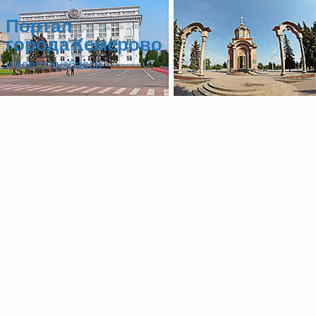
Портал
города Кемерово
и всего Кузбасса