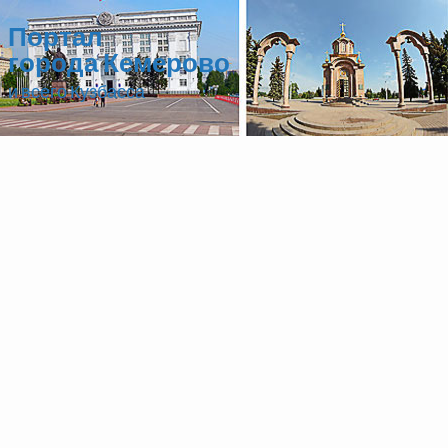
Портал
города Кемерово
и всего Кузбасса