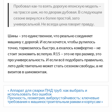
Пробовал как-то взять дорогую японскую модель –
на трассе шик, но по дворам дубовая. В следующем
сезоне вернулся к более простой, зато
универсальной. Не всегда цена говорит правду.
Шины – это единственное, что реально соединяет
машину с дорогой. И если хочется, чтобы рулилось
точно, тормозилось быстро, а ехалось комфортно – не
стоит экономить вслепую. R15 – это не про размер, это
про универсальность. И если всё подобрать правильно,
лето действительно может стать сезоном свободы, а не
визитов в шиномонтаж.
Навигация
« Аппарат для сварки ПНД труб: как выбрать и
по
использовать без ошибок
записям
Прочность, геометрия, виброустойчивость: ключевые
требования к машиностроительным рамам и корпусам »