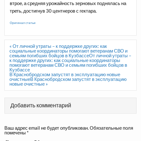
втрое, а средняя урожайность зерновых поднялась на
треть, достигнув 30 центнеров с гектара.
Оригинал статьи
Навигация
« От личной утраты – к поддержке других: как
по
социальные координаторы помогают ветеранам СВО и
записям
семьям погибших бойцов в КузбассеОт личной утраты –
к поддержке других: как социальные координаторы
помогают ветеранам СВО и семьям погибших бойцов в
Кузбассе
В Краснобродском запустят в эксплуатацию новые
очистныеВ Краснобродском запустят в эксплуатацию
новые очистные »
Добавить комментарий
Ваш адрес email не будет опубликован.
Обязательные поля
помечены
*