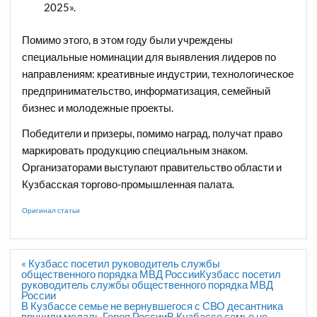
2025».
Помимо этого, в этом году были учреждены
специальные номинации для выявления лидеров по
направлениям: креативные индустрии, технологическое
предпринимательство, информатизация, семейный
бизнес и молодежные проекты.
Победители и призеры, помимо наград, получат право
маркировать продукцию специальным знаком.
Организаторами выступают правительство области и
Кузбасская торгово-промышленная палата.
Оригинал статьи
Навигация
« Кузбасс посетил руководитель службы
по
общественного порядка МВД РоссииКузбасс посетил
записям
руководитель службы общественного порядка МВД
России
В Кузбассе семье не вернувшегося с СВО десантника
вручили медаль Героя РоссииВ Кузбассе семье не