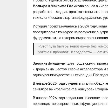
Проект студентов 5-го курса лечебного фак
Вольфа
и
Максима Голиков
а вошел в числ
разработка — модель протеза стопы и голено
технологического стартапа федерального ур
История проекта началась в 2024 году, ког
победителем в конкурсе на получение внутри
фундаментом, на котором выросла инноваци
«Этот путь был бы невозможен без комфор
учиться, пробовать и создавать»
, — отм
Заложив фундамент для продвижения проект
«Прорыв» на шестом сезоне акселератора «Ге
однокурсники удостоены стипендий Президе
В январе 2025 года студенты стали победит
сентябре выиграли грант в конкурсе «Студен
В январе 2026 года созданная на основе про
производство современных и функциональных