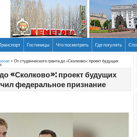
Транспорт
Гостиницы
Что посмотреть
Где погулять
Спо
>
От студенческого гранта до «Сколково»: проект будущих
мерово
е
 до «Сколково»: проект будущих
учил федеральное признание