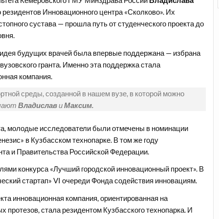
ультета Кемеровского ГМУ Минздрава России
Владислава
о резидентов Инновационного центра «Сколково». Их
стопного сустава — прошла путь от студенческого проекта до
овня.
да идея будущих врачей была впервые поддержана — избрана
вузовского гранта. Именно эта поддержка стала
онная компания.
тной среды, созданной в нашем вузе, в которой можно
ечают
Владислав
и
Максим.
а, молодые исследователи были отмечены в номинации
незис» в Кузбасском технопарке. В том же году
нта и Правительства Российской Федерации.
елями конкурса «Лучший городской инновационный проект». В
ческий стартап» VI очереди Фонда содействия инновациям.
екта инновационная компания, ориентированная на
 протезов, стала резидентом Кузбасского технопарка. И