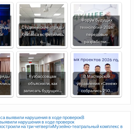
Форум будущих
тряды
Студенческие отряды
технологий-2026:
ги
Кузбасса встретились
передовые
с…
разработки…
тряды
Кузбассовцам
В Мастерской
ились
объяснили, как
управления «Сенеж»
записать будущих…
собрались 250…
сса выявили нарушения в ходе проверокВ
выявили нарушения в ходе проверок
остроили на три четвертиМузейно-театральный комплекс в