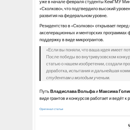
уже в начале февраля студенты КемГМУ Мин
«Сколково», что подтвердило высокий уровен
развития на федеральном уровне.
Резидентство в «Сколково» открывает перед
акселерационных и менторских программах ф
поддержку в виде микрогрантов.
«Если вы поняли, что ваша идея имеет пот
После победы во внутривузовском конку
статью о нашем изобретении, создали про
доработка, испытания и дальнейшая ком
студентам и молодым ученым.
Путь
Владислава Вольфа
и
Максима Голи
виде грантов и конкурсов работает и ведёт к
Оригинал статьи