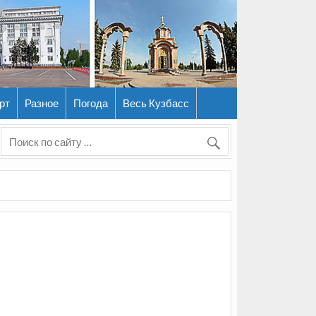
рт
Разное
Погода
Весь Кузбасс