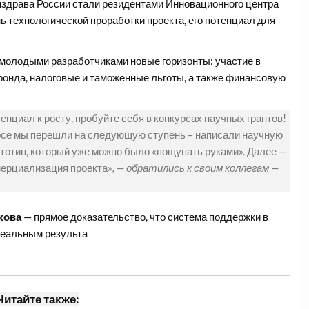
здрава России стали резидентами Инновационного центра
ь технологической проработки проекта, его потенциал для
 молодыми разработчиками новые горизонты: участие в
онда, налоговые и таможенные льготы, а также финансовую
енциал к росту, пробуйте себя в конкурсах научных грантов!
рсе мы перешли на следующую ступень – написали научную
тотип, который уже можно было «пощупать руками». Далее —
мерциализация проекта»
, — обратились к своим коллегам —
кова
— прямое доказательство, что система поддержки в
 реальным результа
Читайте также: