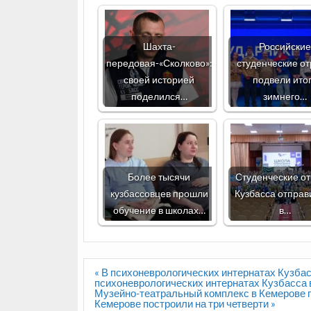
Шахта-
Российские
передовая-«Сколково»:
студенческие о
своей историей
подвели ито
поделился…
зимнего…
Более тысячи
Студенческие о
кузбассовцев прошли
Кузбасса отправ
обучение в школах…
в…
Навигация
« В психоневрологических интернатах Кузба
по
психоневрологических интернатах Кузбасса 
записям
Музейно-театральный комплекс в Кемерове п
Кемерове построили на три четверти »