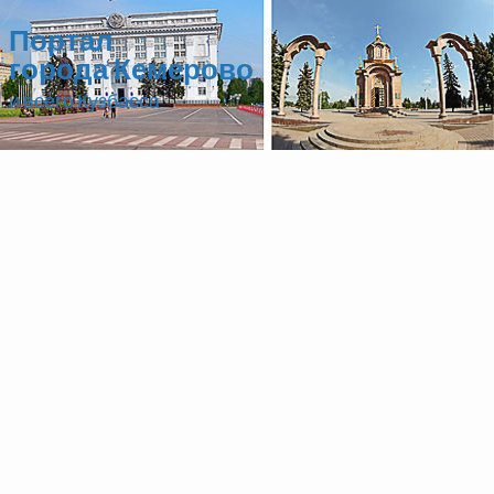
Портал
города Кемерово
и всего Кузбасса