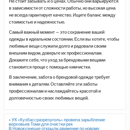
Не стоит забывать и о ценах. Обычно они варьируются
в зависимости от сложности работы, но высокая цена
не всегда гарантирует качество. Ищите баланс между
стоимостью и надежностью.
Самый важный момент — это сохранение вашей
одежды в идеальном состоянии. Если вы хотите, чтобы
любимые вещи служили долго и радовали своим
внешним видом, доверьте их профессионалам.
Докажите себе, что уход за брендовыми вещами
становится проще с помощью химчистки.
В заключение, забота о брендовой одежде требует
внимания к деталям. Оставляйте эти заботы
профессионалам и наслаждайтесь красотой и
долговечностью своих любимых вещей.
Навигация
« УК «Кузбассразрезуголь» провела зарыбление
по
верховьев Томи для очистки рек
записям
В Новокузнецке открыли движение по новому