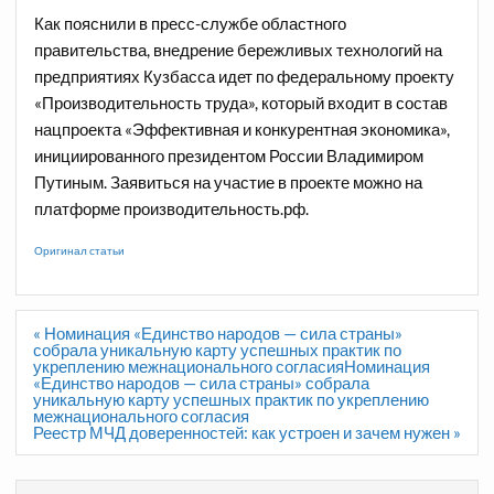
Как пояснили в пресс-службе областного
правительства, внедрение бережливых технологий на
предприятиях Кузбасса идет по федеральному проекту
«Производительность труда», который входит в состав
нацпроекта «Эффективная и конкурентная экономика»,
инициированного президентом России Владимиром
Путиным. Заявиться на участие в проекте можно на
платформе
производительность.рф
.
Оригинал статьи
Навигация
« Номинация «Единство народов — сила страны»
по
собрала уникальную карту успешных практик по
записям
укреплению межнационального согласияНоминация
«Единство народов — сила страны» собрала
уникальную карту успешных практик по укреплению
межнационального согласия
Реестр МЧД доверенностей: как устроен и зачем нужен »