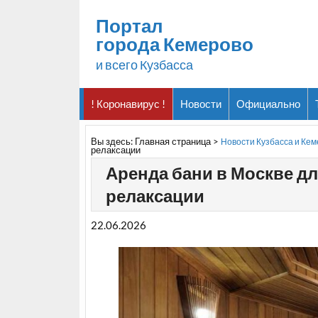
Портал
города Кемерово
и всего Кузбасса
! Коронавирус !
Новости
Официально
Вы здесь:
Главная страница
>
Новости Кузбасса и Ке
релаксации
Аренда бани в Москве д
релаксации
22.06.2026