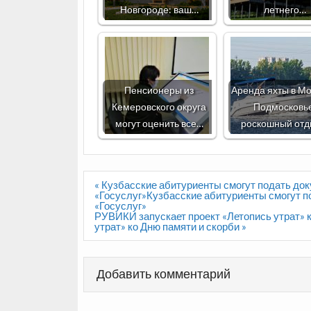
Новгороде: ваш…
летнего…
Пенсионеры из
Аренда яхты в Мо
Кемеровского округа
Подмосковь
могут оценить все…
роскошный от
Навигация
« Кузбасские абитуриенты смогут подать до
по
«Госуслуг»Кузбасские абитуриенты смогут п
записям
«Госуслуг»
РУВИКИ запускает проект «Летопись утрат» 
утрат» ко Дню памяти и скорби »
Добавить комментарий