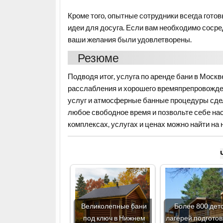
Кроме того, опытные сотрудники всегда гот
идеи для досуга. Если вам необходимо сосре
ваши желания были удовлетворены.
Резюме
Подводя итог, услуга по аренде бани в Моск
расслабления и хорошего времяпрепровожде
услуг и атмосферные банные процедуры сдел
любое свободное время и позвольте себе н
комплексах, услугах и ценах можно найти на
Великолепные бани
Более 800 дет
под ключ в Нижнем
лагерей подготов