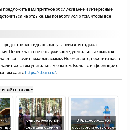
овы предложить вам приятное обслуживание и интересные
доточиться на отдыхе, мы позаботимся о том, чтобы все
ве предоставляет идеальные условия для отдыха,
ния. Первоклассное обслуживание, уникальный комплекс
ают ваш визит незабываемым. Не ожидайте, посетите нас в
асладиться этим уникальным опытом. Больше информации о
 нашем сайте
https://tbani.ru/
.
Читайте также:
ских
Полпред Анатолий
В Краснобродском
ят для
Серышев оценил
обустроили новую зону