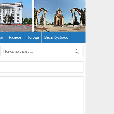
рт
Разное
Погода
Весь Кузбасс