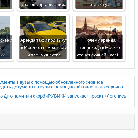
уровень организации…
отдыха у…
скве и
Аренда такси под выкуп
Почему аренда
е:
в Москве: возможности
теплохода в Москве
дых…
и преимущества
станет лучшей идеей…
кументы в вузы с помощью обновленного сервиса
одать документы в вузы с помощью обновленного сервиса
ко Дню памяти и скорбиРУВИКИ запускает проект «Летопись