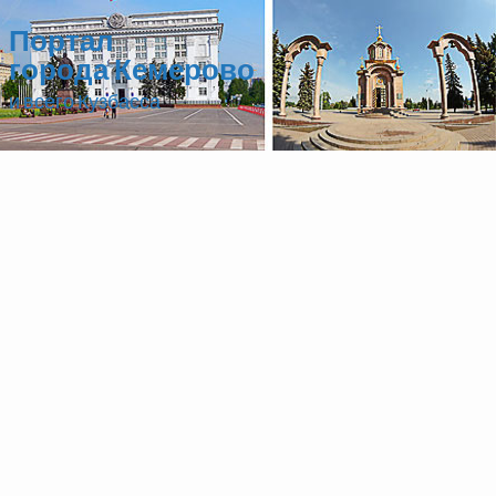
Портал
города Кемерово
и всего Кузбасса