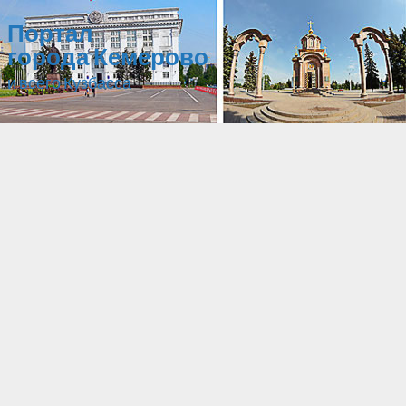
Портал
города Кемерово
и всего Кузбасса