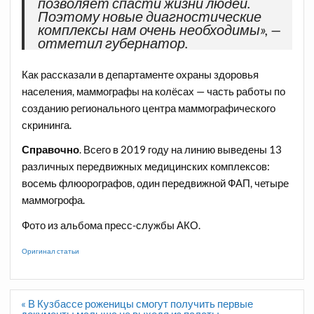
позволяет спасти жизни людей.
Поэтому новые диагностические
комплексы нам очень необходимы», —
отметил губернатор.
Как рассказали в департаменте охраны здоровья
населения, маммографы на колёсах — часть работы по
созданию регионального центра маммографического
скрининга.
Справочно
. Всего в 2019 году на линию выведены 13
различных передвижных медицинских комплексов:
восемь флюорографов, один передвижной ФАП, четыре
маммогрофа.
Фото из альбома пресс-службы АКО.
Оригинал статьи
Навигация
« В Кузбассе роженицы смогут получить первые
по
документы малыша не выходя из палаты