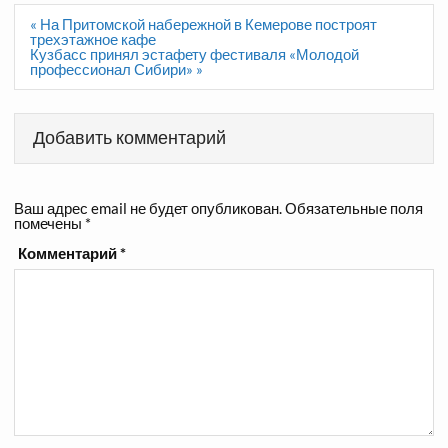
Навигация
« На Притомской набережной в Кемерове построят
по
трехэтажное кафе
записям
Кузбасс принял эстафету фестиваля «Молодой
профессионал Сибири» »
Добавить комментарий
Ваш адрес email не будет опубликован.
Обязательные поля
помечены
*
Комментарий
*