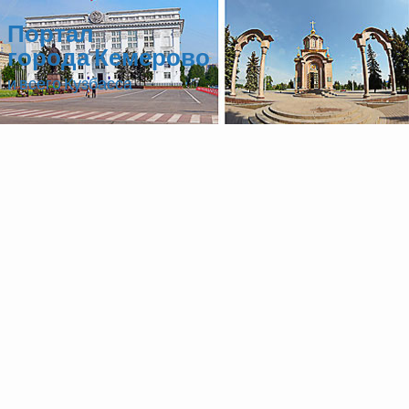
Портал
города Кемерово
и всего Кузбасса