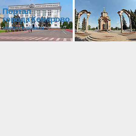
Портал
города Кемерово
и всего Кузбасса