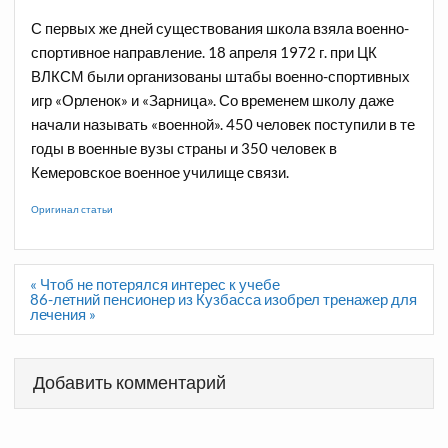
С первых же дней существования школа взяла военно-
спортивное направление. 18 апреля 1972 г. при ЦК
ВЛКСМ были организованы штабы военно-спортивных
игр «Орленок» и «Зарница». Со временем школу даже
начали называть «военной». 450 человек поступили в те
годы в военные вузы страны и 350 человек в
Кемеровское военное училище связи.
Оригинал статьи
Навигация
« Чтоб не потерялся интерес к учебе
по
86-летний пенсионер из Кузбасса изобрел тренажер для
записям
лечения »
Добавить комментарий