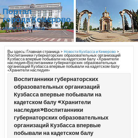
Портал
города Кемерово
и всего Кузбасса
Вы здесь:
Главная страница
>
>
Новости Кузбасса и Кемерово
Воспитанники губернаторских образовательных организаций
Кузбасса впервые побывали на кадетском балу «Хранители
наследия»Воспитанники губернаторских образовательных
организаций Кузбасса впервые побывали на кадетском балу
«Хранители наследия»
Воспитанники губернаторских
образовательных организаций
Кузбасса впервые побывали на
кадетском балу «Хранители
наследия»Воспитанники
губернаторских образовательных
организаций Кузбасса впервые
побывали на кадетском балу