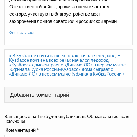
Отечественной войны, проживающим в частном
секторе, участвуют в благоустройстве мест
захоронения бойцов советской и российской армии.
Оригинал статьи
Навигация
« В Кузбассе почти на всех реках начался ледоход В
по
Кузбассе почти на всех реках начался ледоход
записям
«Кузбасс» дома сыграет с «Динамо-ЛО» в первом матче
¼ финала Кубка России«Кузбасс» дома сыграет с
«Динамо-ЛО» в первом матче ¼ финала Кубка России »
Добавить комментарий
Ваш адрес email не будет опубликован.
Обязательные поля
помечены
*
Комментарий
*