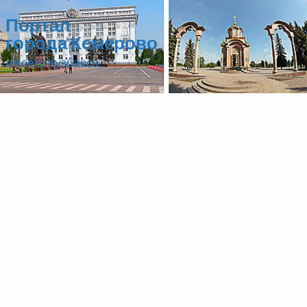
Портал
города Кемерово
и всего Кузбасса