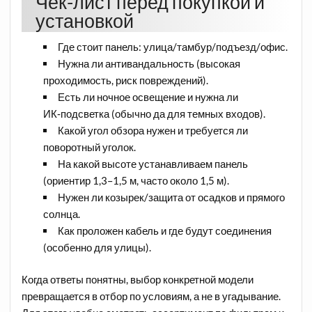
Чек-лист перед покупкой и
установкой
Где стоит панель: улица/тамбур/подъезд/офис.​
Нужна ли антивандальность (высокая
проходимость, риск повреждений).​
Есть ли ночное освещение и нужна ли
ИК‑подсветка (обычно да для темных входов).
Какой угол обзора нужен и требуется ли
поворотный уголок.
На какой высоте устанавливаем панель
(ориентир 1,3–1,5 м, часто около 1,5 м).
Нужен ли козырек/защита от осадков и прямого
солнца.​
Как проложен кабель и где будут соединения
(особенно для улицы).​
Когда ответы понятны, выбор конкретной модели
превращается в отбор по условиям, а не в угадывание.