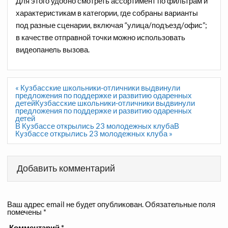
Для этого удобно смотреть ассортимент по фильтрам и
характеристикам в категории, где собраны варианты
под разные сценарии, включая “улица/подъезд/офис”;
в качестве отправной точки можно использовать
видеопанель вызова.​
Навигация
« Кузбасские школьники-отличники выдвинули
по
предложения по поддержке и развитию одаренных
записям
детейКузбасские школьники-отличники выдвинули
предложения по поддержке и развитию одаренных
детей
В Кузбассе открылись 23 молодежных клубаВ
Кузбассе открылись 23 молодежных клуба »
Добавить комментарий
Ваш адрес email не будет опубликован.
Обязательные поля
помечены
*
Комментарий
*