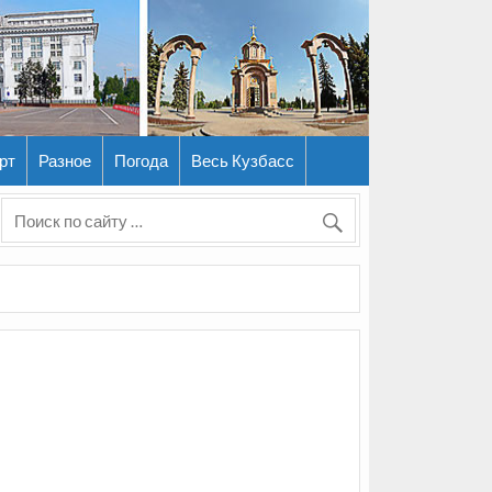
рт
Разное
Погода
Весь Кузбасс