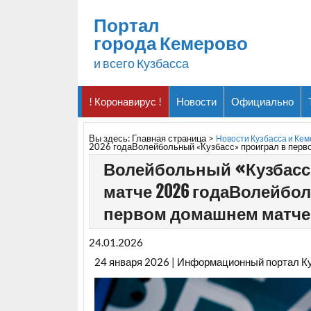
Портал
города Кемерово
и всего Кузбасса
! Коронавирус !
Новости
Официально
Вы здесь:
Главная страница
>
Новости Кузбасса и Ке
2026 годаВолейбольный «Кузбасс» проиграл в перв
Волейбольный «Кузбасс
матче 2026 годаВолейбо
первом домашнем матче 
24.01.2026
24 января 2026 | Информационный портал К