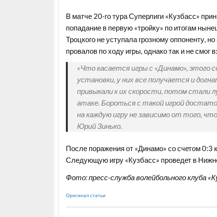
В матче 20-го тура Суперлиги «Кузбасс» прин
попадание в первую «тройку» по итогам ныне
Троцкого не уступала грозному оппоненту, но
провалов по ходу игры, однако так и не смог вз
«Что касается игры с «Динамо», этого с
установки, у них все получается и догн
привыкали к их скорости, потом стали л
атаке. Бороться с такой игрой достаточ
на каждую игру не зависимо от того, чт
Юрий Зинько.
После поражения от «Динамо» со счетом 0:3 к
Следующую игру «Кузбасс» проведет в Нижнем
Фото: пресс-служба волейбольного клуба «К
Оригинал статьи