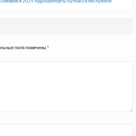
сажиров в 2025 годуАэропорты Кузбасса обслужили
льные поля помечены
*