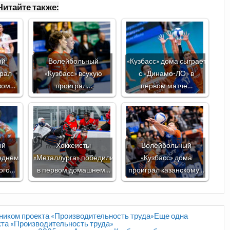
Читайте также:
ый
Волейбольный
«Кузбасс» дома сыграет
грал
«Кузбасс» всухую
с «Динамо-ЛО» в
рвом…
проиграл…
первом матче…
ый
Хоккеисты
Волейбольный
леднем
«Металлурга» победили
«Кузбасс» дома
ого…
в первом домашнем…
проиграл казанскому…
тником проекта «Производительность труда»Еще одна
кта «Производительность труда»