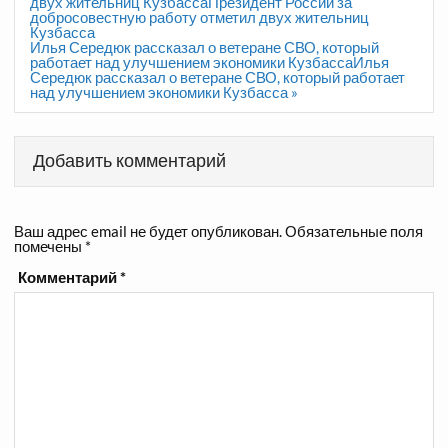
по
двух жительниц КузбассаПрезидент России за
записям
добросовестную работу отметил двух жительниц
Кузбасса
Илья Середюк рассказал о ветеране СВО, который
работает над улучшением экономики КузбассаИлья
Середюк рассказал о ветеране СВО, который работает
над улучшением экономики Кузбасса »
Добавить комментарий
Ваш адрес email не будет опубликован.
Обязательные поля
помечены
*
Комментарий
*