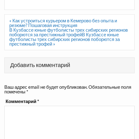
Навигация
« Как устроиться курьером в Кемерово без опыта и
по
резюме? Пошаговая инструкция
записям
В Кузбассе юные футболисты трех сибирских регионов
поборются за престижный трофейВ Кузбассе юные
футболисты трех сибирских регионов поборются за
престижный трофей »
Добавить комментарий
Ваш адрес email не будет опубликован.
Обязательные поля
помечены
*
Комментарий
*