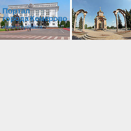
Портал
города Кемерово
и всего Кузбасса