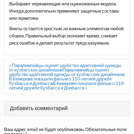
Выбирают нержавеющие или оцинкованные модели.
Иногда дополнительно применяют защитные составы
или герметики.
Винты остаются простым, но важным элементом любой
сборки. Правильный выбор экономит время, снижает
риск ошибок и делает результат предсказуемым.
Навигация
« Паралимпийцы оценят удобство адаптивной одежды
по
от кузбасских дизайнеровПаралимпийцы оценят
записям
удобство адаптивной одежды от кузбасских дизайнеров
В Кемерове показали фильм о 110-летней дружбе
Кузбасса и ДонбассаВ Кемерове показали фильм о 110-
летней дружбе Кузбасса и Донбасса »
Добавить комментарий
Ваш адрес email не будет опубликован.
Обязательные поля
помечены
*