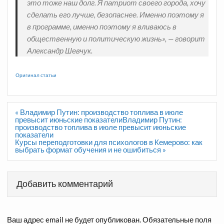
это тоже наш долг. Я патриот своего города, хочу
сделать его лучше, безопаснее. Именно поэтому я
в программе, именно поэтому я вливаюсь в
общественную и политическую жизнь», — говорит
Александр Шевчук.
Оригинал статьи
Навигация
« Владимир Путин: производство топлива в июле
по
превысит июньские показателиВладимир Путин:
записям
производство топлива в июле превысит июньские
показатели
Курсы переподготовки для психологов в Кемерово: как
выбрать формат обучения и не ошибиться »
Добавить комментарий
Ваш адрес email не будет опубликован.
Обязательные поля