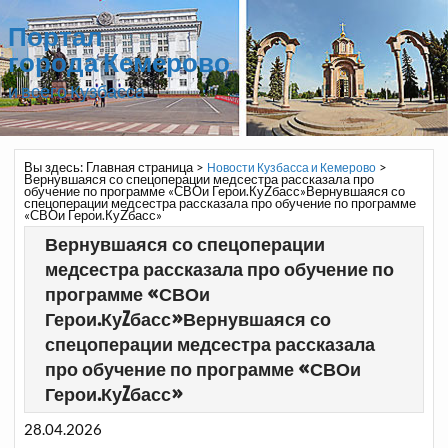
Портал
города Кемерово
и всего Кузбасса
Вы здесь:
Главная страница
>
>
Новости Кузбасса и Кемерово
Вернувшаяся со спецоперации медсестра рассказала про
обучение по программе «СВОи Герои.КуZбасс»Вернувшаяся со
спецоперации медсестра рассказала про обучение по программе
«СВОи Герои.КуZбасс»
Вернувшаяся со спецоперации
медсестра рассказала про обучение по
программе «СВОи
Герои.КуZбасс»Вернувшаяся со
спецоперации медсестра рассказала
про обучение по программе «СВОи
Герои.КуZбасс»
28.04.2026