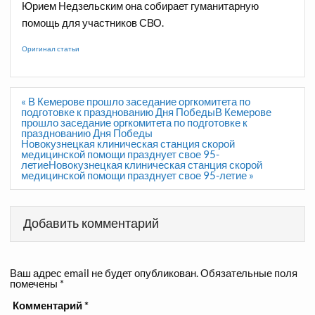
Юрием Недзельским она собирает гуманитарную
помощь для участников СВО.
Оригинал статьи
Навигация
« В Кемерове прошло заседание оргкомитета по
по
подготовке к празднованию Дня ПобедыВ Кемерове
записям
прошло заседание оргкомитета по подготовке к
празднованию Дня Победы
Новокузнецкая клиническая станция скорой
медицинской помощи празднует свое 95-
летиеНовокузнецкая клиническая станция скорой
медицинской помощи празднует свое 95-летие »
Добавить комментарий
Ваш адрес email не будет опубликован.
Обязательные поля
помечены
*
Комментарий
*