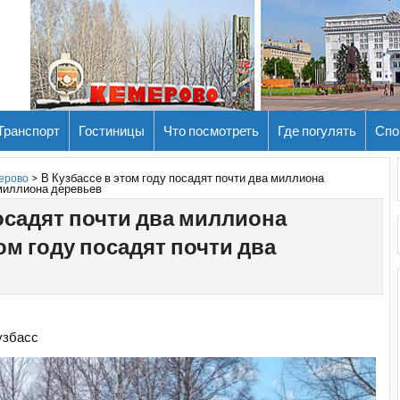
Транспорт
Гостиницы
Что посмотреть
Где погулять
Спо
>
В Кузбассе в этом году посадят почти два миллиона
мерово
 миллиона деревьев
посадят почти два миллиона
ом году посадят почти два
узбасс