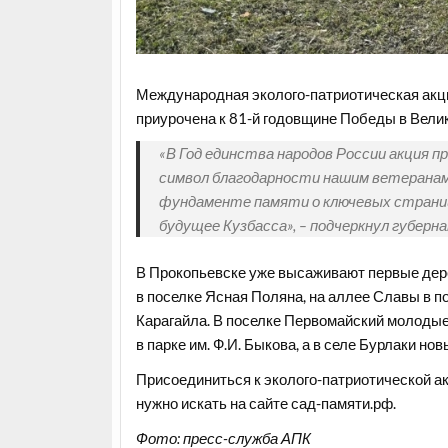
Международная эколого-патриотическая акци
приурочена к 81-й годовщине Победы в Велик
«В Год единства народов России акция п
символ благодарности нашим ветеранам,
фундаменте памяти о ключевых страни
будущее Кузбасса», – подчеркнул губерн
В Прокопьевске уже высаживают первые дер
в поселке Ясная Поляна, на аллее Славы в по
Карагайла. В поселке Первомайский молодые
в парке им. Ф.И. Быкова, а в селе Бурлаки н
Присоединиться к эколого-патриотической 
нужно искать на сайте
сад-памяти.рф
.
Фото: пресс-служба АПК