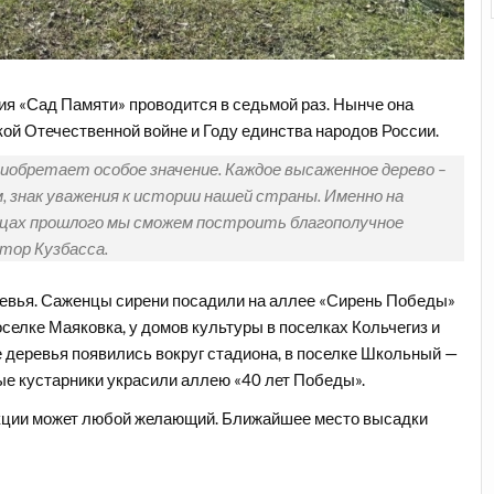
я «Сад Памяти» проводится в седьмой раз. Нынче она
ой Отечественной войне и Году единства народов России.
риобретает особое значение. Каждое высаженное дерево –
 знак уважения к истории нашей страны. Именно на
цах прошлого мы сможем построить благополучное
атор Кузбасса.
евья. Саженцы сирени посадили на аллее «Сирень Победы»
селке Маяковка, у домов культуры в поселках Кольчегиз и
 деревья появились вокруг стадиона, в поселке Школьный —
овые кустарники украсили аллею «40 лет Победы».
акции может любой желающий. Ближайшее место высадки