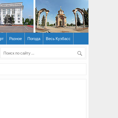
рт
Разное
Погода
Весь Кузбасс