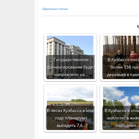
Оригинал статьи
Государственное
В Кузбассе пос
финансирование будет
более 156 ты
направлено на…
деревьев в пам
В лесах Кузбасса в этом
В Кузбассе в это
году планируют
воплотят в жизн
высадить 7,6…
народных…