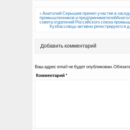
Навигация
« Анатолий Серышев принял участие в засед
по
промышленников и предпринимателейАнатол
записям
совета отделений Российского союза промы
Кузбассовцы активно регистрируются д
Добавить комментарий
Ваш адрес email не будет опубликован.
Обязате
Комментарий
*