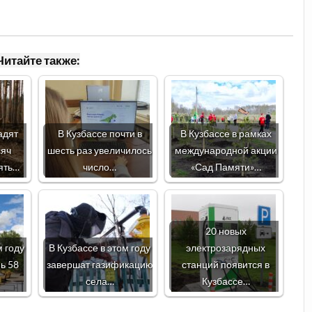
Читайте также:
адят
В Кузбассе почти в
В Кузбассе в рамках
сяч
шесть раз увеличилось
международной акции
ять…
число…
«Сад Памяти»…
20 новых
м году
В Кузбассе в этом году
электрозарядных
ь 58
завершат газификацию
станций появится в
села…
Кузбассе…