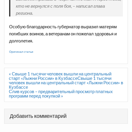
кто не вернулся с поля боя, – написал глава
региона.
Особую благодарность губернатор выразил матерям
погибших воинов, а ветеранам он пожелал здоровья и
долголетия.
Оригинал статьи
Навигация
« Свыше 1 тысячи человек вышли на центральный
по
старт «Лыжни России» в КузбассеСвыше 1 тысячи
записям
человек вышли на центральный старт «Лыжни России» в
Кузбассе
Слив курсов – предварительный просмотр платных
программ перед покупкой »
Добавить комментарий