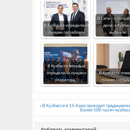
В Сети – с польз
В Кузбассе определили
дела: в Кузба
лучшие госпаблики
выбрали…
В Кузбассе впервые
определили лучшего
В Кузбассе отм
оператора…
лучшие госпаб
Навигация
« В Кузбассе в 15-й раз проходит традицион
по
Более 500 тысяч кузбасс
записям
Добавить комментарий