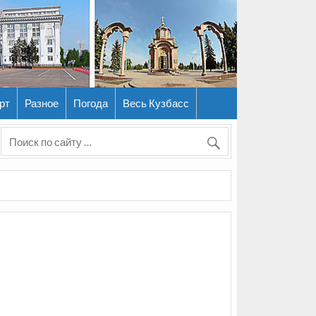
рт
Разное
Погода
Весь Кузбасс