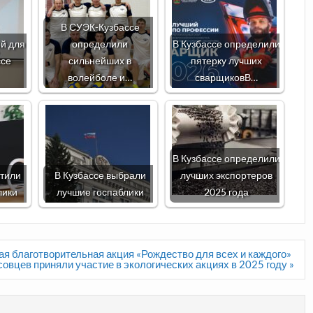
В СУЭК-Кузбассе
ой для
определили
В Кузбассе определили
ссе
сильнейших в
пятерку лучших
волейболе и…
сварщиковВ…
В Кузбассе определили
етили
В Кузбассе выбрали
лучших экспортеров
лики
лучшие госпаблики
2025 года
ная благотворительная акция «Рождество для всех и каждого»
овцев приняли участие в экологических акциях в 2025 году »