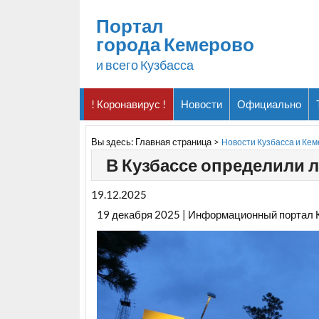
Портал
города Кемерово
и всего Кузбасса
! Коронавирус !
Новости
Официально
Вы здесь:
Главная страница
>
Новости Кузбасса и Ке
В Кузбассе определили л
19.12.2025
19 декабря 2025 | Информационный портал 