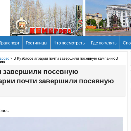
Транспорт
Гостиницы
Что посмотреть
Где погулять
Спо
>
В Кузбассе аграрии почти завершили посевную кампаниюВ
мерово
нию
ти завершили посевную
арии почти завершили посевную
басс