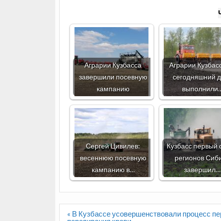
Аграрии Кузбасса
Аграрии Кузбас
завершили посевную
сегодняшний 
кампанию
выполнили
Сергей Цивилев:
Кузбасс первый 
весеннюю посевную
регионов Сиб
кампанию в…
завершил…
Навигация
« В Кузбассе усовершенствовали процесс пе
по
переливания крови.