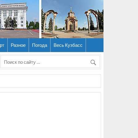
рт
Разное
Погода
Весь Кузбасс