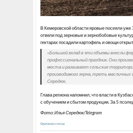
В Кемеровской области яровые посеяли уже 7
отвели под зерновые и зернобобовые культуры,
гектарах посадили картофель и овощи открыт
«Большой вклад в эти объемы внесли ф
профессиональный праздник. Они произв
места и развивают сельские территории
производимого зерна, треть масличных 
Середюк.
Глава региона напомнил, что власти в Кузба
с обучением и сбытом продукции. За 5 псоле
Фото: Илья Середюк/Telegram
Оригинал статьи