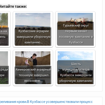
Читайте также:
Гурьевский округ
са на
Кузбасские аграрии
первым начал
день
завершили уборочную
посевную кампанию в
…
кампанию…
Кузбассе
Шесть
среди
Кемеровский аграрный
муниципалитетов
ири
техникум завершил
Кузбасса завершили
весеннюю…
уборочную кампанию
реливания крови.В Кузбассе усовершенствовали процесс