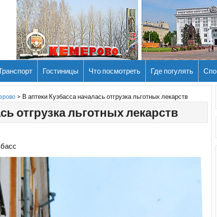
Транспорт
Гостиницы
Что посмотреть
Где погулять
Спо
>
В аптеки Кузбасса началась отгрузка льготных лекарств
мерово
ась отгрузка льготных лекарств
збасс