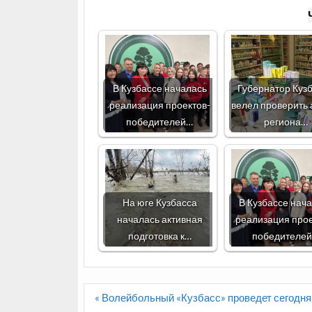
В Кузбассе началась
Губернатор Куз
реализация проектов-
велел проверить 
победителей…
региона…
На юге Кузбасса
В Кузбассе нач
началась активная
реализация прое
подготовка к…
победителе
Навигация
« Волейбольный «Кузбасс» проведет сегодня
по