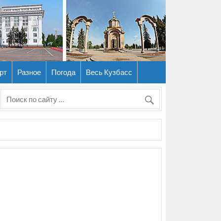
рт
Разное
Погода
Весь Кузбасс