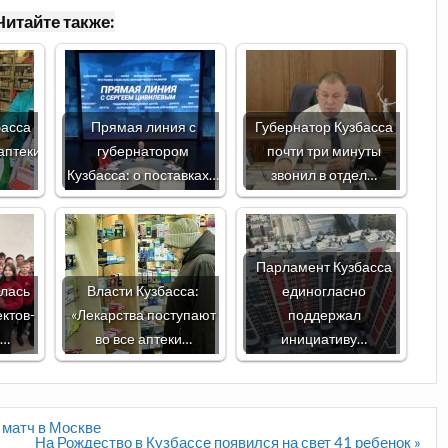
Читайте также:
басса
Прямая линия с
Губернатор Кузбасса
аптеки
губернатором
почти три минуты
Кузбасса: о поставках…
звонил в отдел…
Парламент Кузбасса
алась
Власти Кузбасса:
единогласно
ктов-
«Лекарства поступают
поддержал
й…
во все аптеки…
инициативу…
 матч в Москве
На Рождество в Кузбассе появился на свет 41 ребенок »