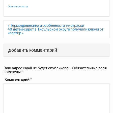
Оригинал статьи
Навигация
« Термодревесина и особенности ее окраски
по
48 детей-сирот в Тисульском округе получили ключи от
записям
квартир »
Добавить комментарий
Ваш адрес email не будет опубликован.
Обязательные поля
помечены
*
Комментарий
*