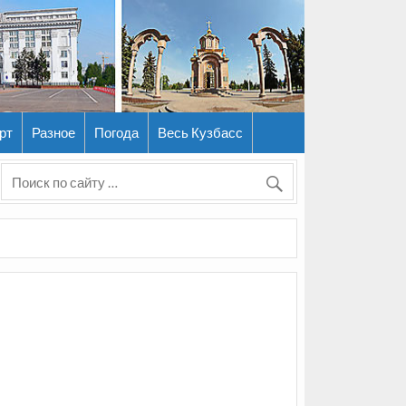
рт
Разное
Погода
Весь Кузбасс