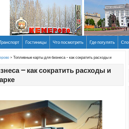
Транспорт
Гостиницы
Что посмотреть
Где погулять
Спо
>
Топливные карты для бизнеса – как сократить расходы и
мерово
неса – как сократить расходы и
арке