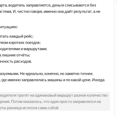
арта, водитель заправляется, деньги списываются без
тема. И, честно говоря, именно она даёт результат, а не
ситуациях:
итать каждый рейс;
вом коротких поездок;
водителями и маршрутами;
на лишние отчёты;
рачность расходов.
азуемыми. Не идеально, конечно, но заметно точнее.
, где именно заправлялись машины и по какой цене. Иногда
 водителя тратят на одинаковый маршрут разное количество
ения. Потом оказалось, что один просто заправлялся на
рты разница исчезла сама собой.