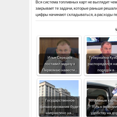
Вся система топливных карт не выглядит чем
закрывает те задачи, которые раньше решалис
цифры начинают складываться, а расходы п
Илья Середюк
Губернатор Куз
поставил задачу к
распорядился на
Первомаю навести…
порядок в…
Государственное
Топливные карты
финансирование будет
путь к экономи
направлено на…
удобству на до