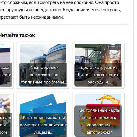
-то сложным, если смотреть на неё спокойно. Она просто
ь вручную и не всегда точно. Когда появляется контроль,
ерестают быть неожиданными.
Читайте также:
басса
Илья Середюк
Доставка грузов из
вести
рассказал, как
Китая – как сократить
топливные проблемы…
расходы и…
Как топливные карты
: ваш
Как топливные карты
меняют подход к
и и
помогают юридическим
управлению
роге
лицам в…
автопарком?