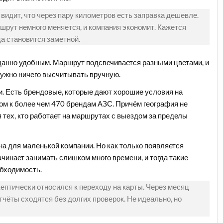
видит, что через пару километров есть заправка дешевле.
ршрут немного меняется, и компания экономит. Кажется
а становится заметной.
анно удобным. Маршрут подсвечивается разными цветами, и
 нужно ничего высчитывать вручную.
и. Есть брендовые, которые дают хорошие условия на
ом к более чем 470 брендам АЗС. Причём география не
 тех, кто работает на маршрутах с выездом за пределы
на для маленькой компании. Но как только появляется
ачинает занимать слишком много времени, и тогда такие
обходимость.
ептически относился к переходу на карты. Через месяц
тчёты сходятся без долгих проверок. Не идеально, но