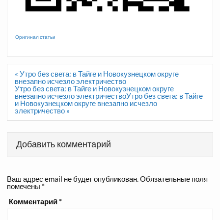
Оригинал статьи
Навигация
« Утро без света: в Тайге и Новокузнецком округе
по
внезапно исчезло электричество
записям
Утро без света: в Тайге и Новокузнецком округе
внезапно исчезло электричествоУтро без света: в Тайге
и Новокузнецком округе внезапно исчезло
электричество »
Добавить комментарий
Ваш адрес email не будет опубликован.
Обязательные поля
помечены
*
Комментарий
*