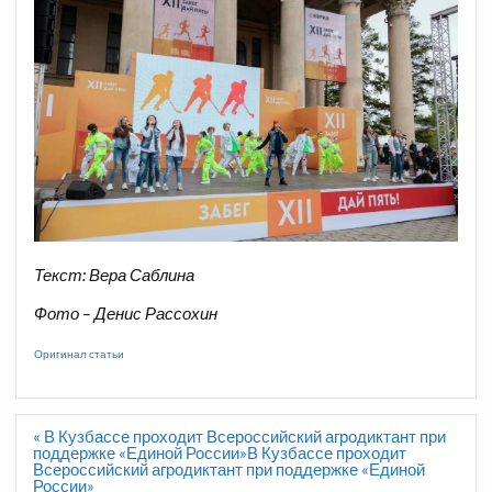
Текст: Вера Саблина
Фото – Денис Рассохин
Оригинал статьи
Навигация
« В Кузбассе проходит Всероссийский агродиктант при
по
поддержке «Единой России»В Кузбассе проходит
записям
Всероссийский агродиктант при поддержке «Единой
России»