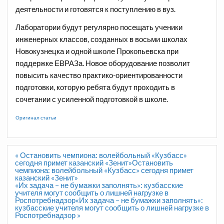
деятельности и готовятся к поступлению в вуз.
Лаборатории будут регулярно посещать ученики
инженерных классов, созданных в восьми школах
Новокузнецка и одной школе Прокопьевска при
поддержке ЕВРАЗа. Новое оборудование позволит
повысить качество практико-ориентированности
подготовки, которую ребята будут проходить в
сочетании с усиленной подготовкой в школе.
Оригинал статьи
Навигация
« Остановить чемпиона: волейбольный «Кузбасс»
по
сегодня примет казанский «Зенит»Остановить
записям
чемпиона: волейбольный «Кузбасс» сегодня примет
казанский «Зенит»
«Их задача – не бумажки заполнять»: кузбасские
учителя могут сообщить о лишней нагрузке в
Роспотребнадзор«Их задача – не бумажки заполнять»:
кузбасские учителя могут сообщить о лишней нагрузке в
Роспотребнадзор »