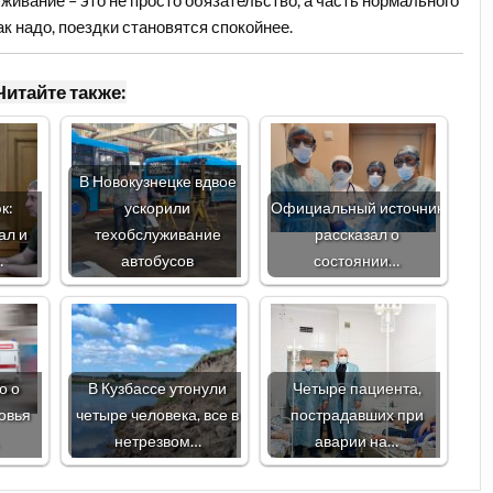
живание – это не просто обязательство, а часть нормального
к надо, поездки становятся спокойнее.
Читайте также:
В Новокузнецке вдвое
к:
ускорили
Официальный источник
ал и
техобслуживание
рассказал о
…
автобусов
состоянии…
о о
В Кузбассе утонули
Четыре пациента,
овья
четыре человека, все в
пострадавших при
нетрезвом…
аварии на…