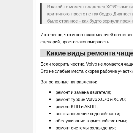
В какой-то момент владелец XC90 заметил
критичного, просто не так бодро. Диагно
было странное – как будто вернули преж
Интересно, что игнор таких мелочей почти в
сценарий, просто закономерность.
Какие виды ремонта чаще 
Если говорить честно, Volvo не ломается чащ
Это не слабые места, скорее рабочие участк
Вот основные направления:
ремонт и замена двигателя;
ремонт турбин Volvo XC70 и XC90;
ремонт КПП и АКПП;
восстановление ходовой части;
обслуживание тормозной системы;
ремонт системы охлаждения;