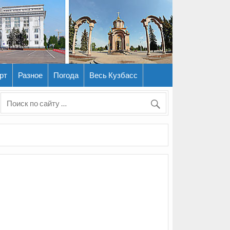
рт
Разное
Погода
Весь Кузбасс