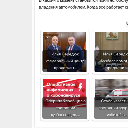
В какой-то момент становится понятно: обслу
владения автомобилем. Когда всё работает ка
Илья Середюк:
Илья Середю
федеральный центр
«Кузбасс помог
продолжит…
продолжит
Оперштаб сообщил о
Стало известн
состоянии
состоянии здор
кузбассовцев,…
избитой в…