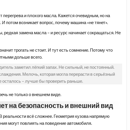
т перегрева и плохого масла. Кажется очевидным, но на
. И потом возникает вопрос, почему машина «не тянет».
ы, редкая замена масла – и ресурс начинает сокращаться. Не
значит трогать не стоит. И тут есть сомнение. Потому что
етными дольше всего.
итель заметил лёгкий запах. Не сильный, не постоянный.
хлаждения. Мелочь, которая могла перерасти в серьёзный
е осталось – лучше бы проверить раньше.
речь не только о внешнем виде.
яет на безопасность и внешний вид
. В реальности всё сложнее. Геометрия кузова напрямую
ния могут повлиять на поведение автомобиля.