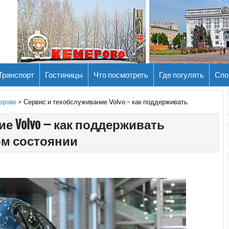
Транспорт
Гостиницы
Что посмотреть
Где погулять
Спо
>
Сервис и техобслуживание Volvo – как поддерживать
мерово
е Volvo – как поддерживать
ом состоянии