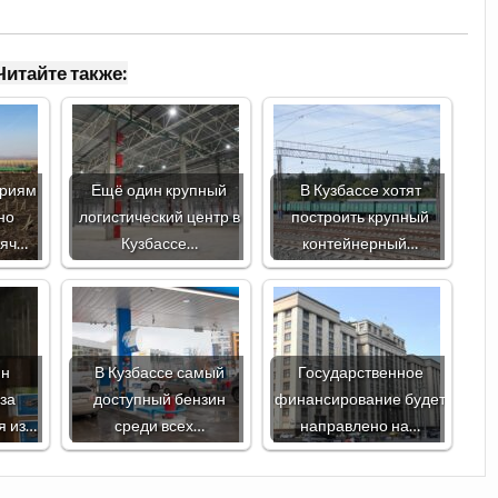
Читайте также:
ариям
Ещё один крупный
В Кузбассе хотят
но
логистический центр в
построить крупный
сяч…
Кузбассе…
контейнерный…
нн
В Кузбассе самый
Государственное
уза
доступный бензин
финансирование будет
я из…
среди всех…
направлено на…