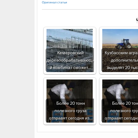
Оригинал статьи
Кемеровский
Кузбасским агр
деревообрабатывающи
дополнитель
й комбинат сможет…
выделят 20 ты
Более 20 тонн
Более 20 то
полезного груза
полезного гр
отправят сегодня из…
отправят сегодн