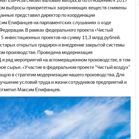
нат ЕВРАЗа снизил валовые выбросы по отношению к 2017
 этом выбросы приоритетных загрязняющих веществ снижены
и данные представил директор по координации
им Епифанцев на парламентских слушаниях о ходе
 Федерации. В рамках федерального проекта «Чистый
 5 инвестиционных проектов на сумму 11,3 млрд рублей.
старых открытых градирен и внедрение закрытой системы
ком производстве. Проведена модернизация
и ряд мероприятий на агломерационном производстве, в том
ное сырье. «Участие в федеральном проекте “Чистый воздух”
щую в стратегии модернизации нашего производства. Для
улучшение условий труда и жизни сотрудников предприятий и
– отметил Максим Епифанцев.