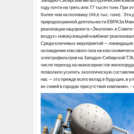
Западно-Сибирский металлургический комби
году почти на треть или 77 тысяч тонн. При
более чем на половину (44,6 тыс. тонн). Эт
природоохранной деятельности ЕВРАЗа Макс
реализации нацпроекта «Экология» в Совете
воздух» новокузнецкий комбинат реализовал
Среди ключевых мероприятий — ликвидация 
охлаждения коксового газа на коксохимичес
электрофильтров на Западно-Сибирской ТЭЦ 
числе переход на низкосернистое железоруд
позволило усилить экологическую составляю
нас — это прежде всего вклад в будущее, в 
их семей в городах присутствия компании», 