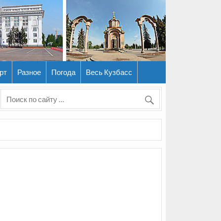
рт
Разное
Погода
Весь Кузбасс