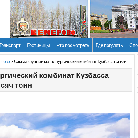
Транспорт
Гостиницы
Что посмотреть
Где погулять
Спо
>
Самый крупный металлургический комбинат Кузбасса снизил
мерово
ргический комбинат Кузбасса
ысяч тонн