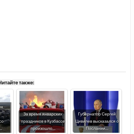
Читайте также:
юк
л
За время январских
Губернатор Сергей
со
праздников в Кузбассе
Цивилев высказался о
…
произошло…
Послании…