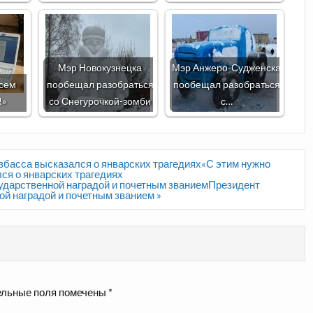
Мэр Новокузнецка
Мэр Анжеро-Судженска
всем
пообещал разобраться
пообещал разобраться
!»
со Снегурочкой-зомби
с…
узбасса высказался о январских трагедиях«С этим нужно
ся о январских трагедиях
ударственной наградой и почетным званиемПрезидент
ой наградой и почетным званием »
льные поля помечены
*