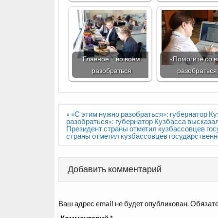
Главное – во всём
«Помогите со 
разобраться
разобраться
Навигация
« «С этим нужно разобраться»: губернатор К
по
разобраться»: губернатор Кузбасса высказал
записям
Президент страны отметил кузбассовцев гос
страны отметил кузбассовцев государственн
Добавить комментарий
Ваш адрес email не будет опубликован.
Обязате