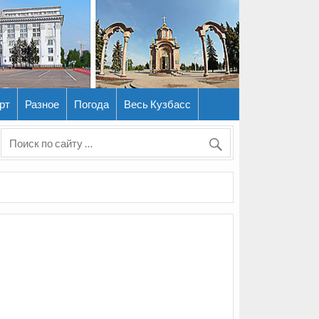
рт
Разное
Погода
Весь Кузбасс