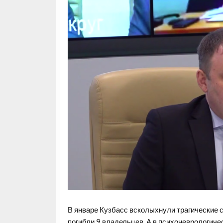
В январе Кузбасс всколыхнули трагические 
погибли
9 владельцев. А в психоневрологиче