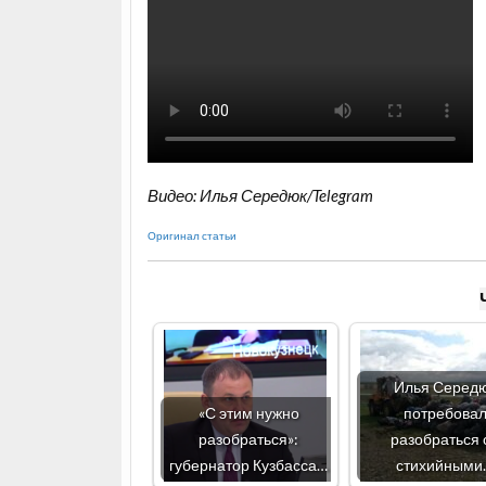
Видео: Илья Середюк/Telegram
Оригинал статьи
Илья Серед
«С этим нужно
потребова
разобраться»:
разобраться 
губернатор Кузбасса…
стихийными