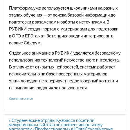
Платформа уже используется школьниками на разных
этапах обучения — от поиска базовой информации до
подготовки к экзаменам и работы с источниками. В
РУВИКИ создан портал с материалами для подготовки
к ОГЭ и ЕГЭ, а чат-бот энциклопедии интегрирован в
сервис Сферум.
Отдельное внимание в РУВИКИ уделяется безопасному
использованию технологий искусственного интеллекта.
В отличие от открытых нейросетей, система работает
исключительно на базе проверенных материалов
энциклопедии, не генерирует недостоверный контент и
не выполняет задания за пользователя.
Оригинал статьи
Навигация
« Студенческие отряды Кузбасса посетили
по
межрегиональный этап по профессиональному
записям
мастерству «Профессионалы» в ЮргеСтуденческие