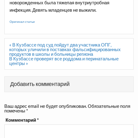
новорожденных была тяжелая внутриутробная
инфекция. Девять младенцев не выжили.
Оригинал статьи
Навигация
« В Кузбассе под суд пойдут два участника ОПГ,
по
которых уличили в поставках фальсифицированных
записям
продуктов в школы и больницы региона
В Кузбассе проверят все роддома и перинатальные
центры »
Добавить комментарий
Ваш адрес email не будет опубликован.
Обязательные поля
помечены
*
Комментарий
*