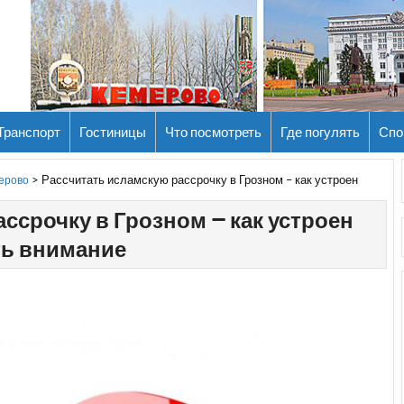
Транспорт
Гостиницы
Что посмотреть
Где погулять
Спо
>
Рассчитать исламскую рассрочку в Грозном – как устроен
мерово
ссрочку в Грозном – как устроен
ть внимание