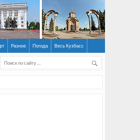
рт
Разное
Погода
Весь Кузбасс