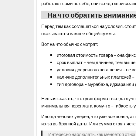
работают сами по себе, они всегда «привязан
На что обратить внимани
Перед тем как соглашаться на условия, стоит
оказываются важнее общей суммы.
Вот на что обычно смотрят:
итоговая стоимость товара – она фикс
срок выплат – чем длиннее, тем выше
условия досрочного погашения – не в
наличие дополнительных платежей – и
тип договора – мурабаха, иджара или 
Нельзя сказать, что один формат всегда лучш
минимальная переплата, кому-то – гибкость 
Иногда человек уверен, что уже все понял, а
из-за выбранной даты. Или сумма округляетс
Интересно наблюдать, как меняется отно