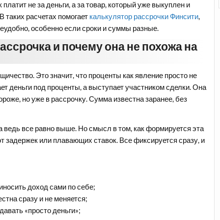
платит не за деньги, а за товар, который уже выкуплен и
 В таких расчетах помогает
калькулятор рассрочки Финсити
,
еудобно, особенно если сроки и суммы разные.
ассрочка и почему она не похожа на
щичество. Это значит, что проценты как явление просто не
ет деньги под проценты, а выступает участником сделки. Она
ороже, но уже в рассрочку. Сумма известна заранее, без
а ведь все равно выше. Но смысл в том, как формируется эта
 от задержек или плавающих ставок. Все фиксируется сразу, и
риносить доход сами по себе;
стна сразу и не меняется;
давать «просто деньги»;