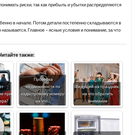
понимать риски, так как прибыль и убытки распределяются
обенно в начале. Потом детали постепенно складываются в
о называется. Главное – ясные условия и понимание, за что
Читайте также:
Проверка
ет
недвижимости по
Ведущий на праздник:
ие при
кадастровому номеру:
на что обратить
ера?
на что…
внимание