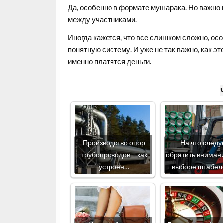
Да, особенно в формате мушарака. Но важно 
между участниками.
Иногда кажется, что все слишком сложно, ос
понятную систему. И уже не так важно, как эт
именно платятся деньги.
Производство опор
На что следу
трубопроводов – как
обратить вниман
устроен…
выборе штабел