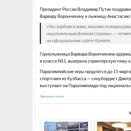
Президент России Владимир Путин поздрав
Варвару Ворончихину и лыжницу Анастасию 
«Мы гордимся вами, вашими товарищами
национальным флагом страны», — отмеч
на официальном сайте Кремля.
Горнолыжница Варвара Ворончихина одержала
в классе NS1, выиграла спринтерскую гонку 
Паралимпийские игры продлятся до 15 марта.
спортсмен из Кузбасса — сноубордист Дмитр
выступают на Паралимпиаде под национальн
Оригинал статьи