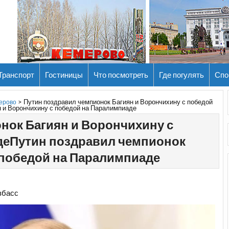
Транспорт
Гостиницы
Что посмотреть
Где погулять
Спо
>
Путин поздравил чемпионок Багиян и Ворончихину с победой
мерово
 и Ворончихину с победой на Паралимпиаде
нок Багиян и Ворончихину с
деПутин поздравил чемпионок
 победой на Паралимпиаде
збасс