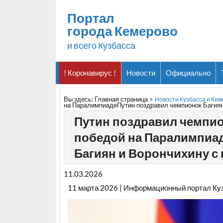
Портал
города Кемерово
и всего Кузбасса
! Коронавирус !
Новости
Официально
Вы здесь:
Главная страница
>
Новости Кузбасса и Ке
на ПаралимпиадеПутин поздравил чемпионок Багиян
Путин поздравил чемпио
победой на Паралимпиа
Багиян и Ворончихину с
11.03.2026
11 марта 2026 | Информационный портал Ку