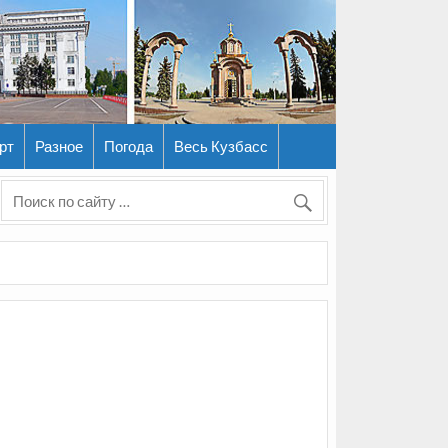
рт
Разное
Погода
Весь Кузбасс