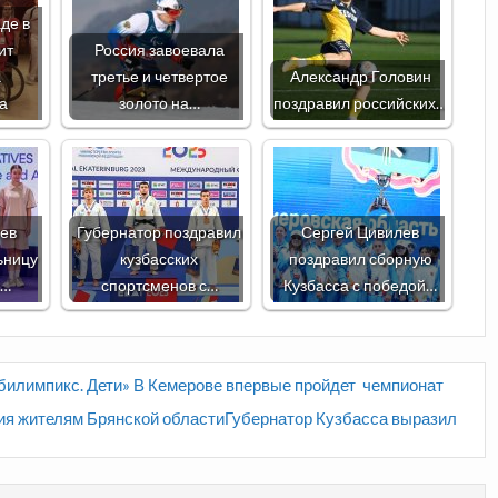
де в
ит
Россия завоевала
а
третье и четвертое
Александр Головин
а
золото на…
поздравил российских…
лев
Губернатор поздравил
Сергей Цивилев
ьницу
кузбасских
поздравил сборную
с…
спортсменов с…
Кузбасса с победой…
билимпикс. Дети» В Кемерове впервые пройдет чемпионат
ия жителям Брянской областиГубернатор Кузбасса выразил