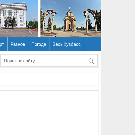
рт
Разное
Погода
Весь Кузбасс