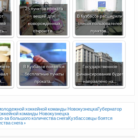
25 пунктов проката
от
вещей для
В Кузбассе расширили
мей
новорожденных
список пользователей
ись…
откроют в…
пунктов…
итете
В Кузбассе появятся
Государственное
овал
бесплатные пункты
финансирование будет
й…
проката…
направлено на…
 молодежной хоккейной команды НовокузнецкаГубернатор
хоккейной команды Новокузнецка
з-за большого количества снегаКузбассовцы боятся
ства снега »