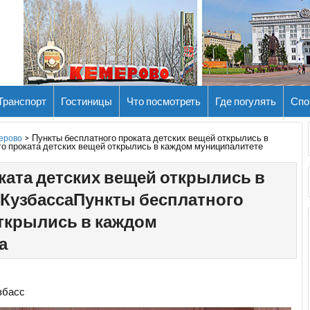
Транспорт
Гостиницы
Что посмотреть
Где погулять
Спо
>
Пункты бесплатного проката детских вещей открылись в
мерово
о проката детских вещей открылись в каждом муниципалитете
ката детских вещей открылись в
КузбассаПункты бесплатного
открылись в каждом
а
збасс