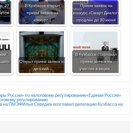
е: 27
В Кузбассе открыт
Прием заявок на
ается
прием заявок на
конкурс «Смарт Диалог»
к…
конкурс…
продлен до 30 июня
кий
В Кузбассе стартовал
аших»
Открыт прием заявок на
прием заявок на
…
детский…
участие в акции…
оры России» по налоговому регулированию«Единая Россия»
оговому регулированию
а на ПМЭФИлья Середюк возглавил делегацию Кузбасса на