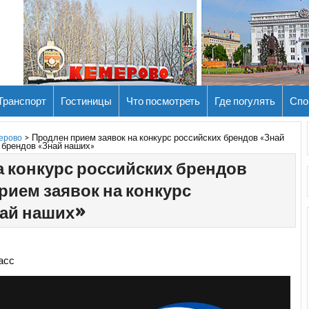
Транспорт
Гостиницы
Что посмотреть
Где погулять
Спо
>
Продлен прием заявок на конкурс российских брендов «Знай
мерово
 брендов «Знай наших»
а конкурс российских брендов
ием заявок на конкурс
най наших»
асс