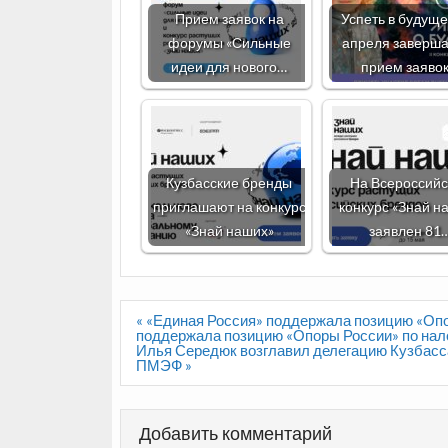
Прием заявок на
Успеть в будуще
форумы «Сильные
апреля заверш
идеи для нового…
прием заяво
Кузбасские бренды
На Всероссийс
приглашают на конкурс
конкурс «Знай н
«Знай наших»
заявлен 81
Навигация
« «Единая Россия» поддержала позицию «Оп
по
поддержала позицию «Опоры России» по нал
записям
Илья Середюк возглавил делегацию Кузбасс
ПМЭФ »
Добавить комментарий