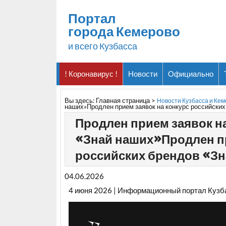
Портал
города Кемерово
и всего Кузбасса
! Коронавирус !
Новости
Официально
Вы здесь:
Главная страница
>
Новости Кузбасса и Ке
наших»Продлен прием заявок на конкурс российских
Продлен прием заявок н
«Знай наших»Продлен пр
российских брендов «З
04.06.2026
4 июня 2026 | Информационный портал Кузб