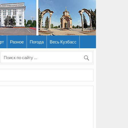
рт
Разное
Погода
Весь Кузбасс